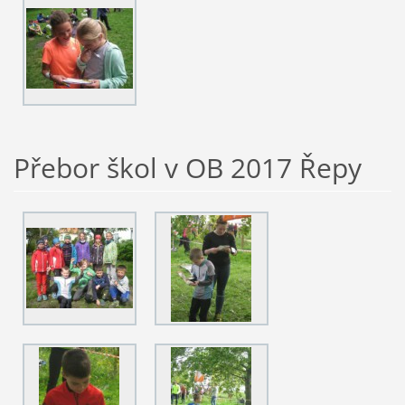
Přebor škol v OB 2017 Řepy