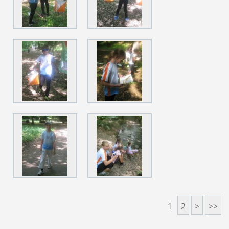
1
2
>
>>