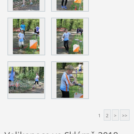
1
2
>
>>