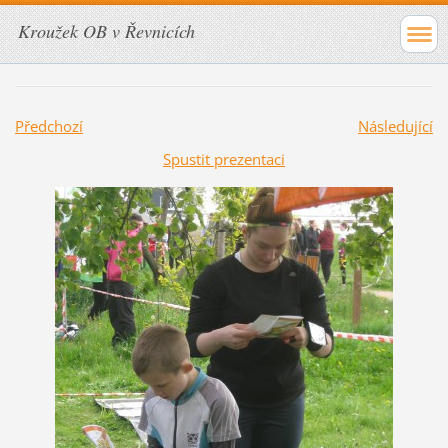
Kroužek OB v Řevnicích
Předchozí
Následující
Spustit prezentaci