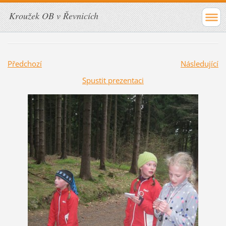
Kroužek OB v Řevnicích
Předchozí
Následující
Spustit prezentaci