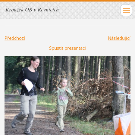
Kroužek OB v Řevnicích
Předchozí
Následující
Spustit prezentaci