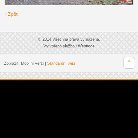
« Zpět
© 2014 Všechna práva vyhrazena.
Vytvořeno službou
Webnode
Zobrazit:
Mobilní verzi
|
Standardní verzi