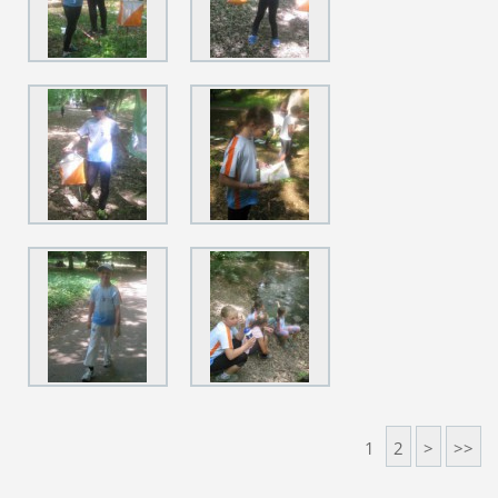
1
2
>
>>