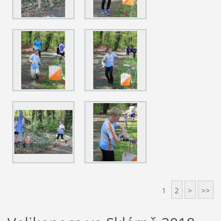
1
2
>
>>