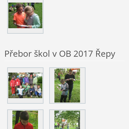
Přebor škol v OB 2017 Řepy