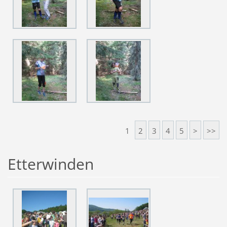
1
2
3
4
5
>
>>
Etterwinden