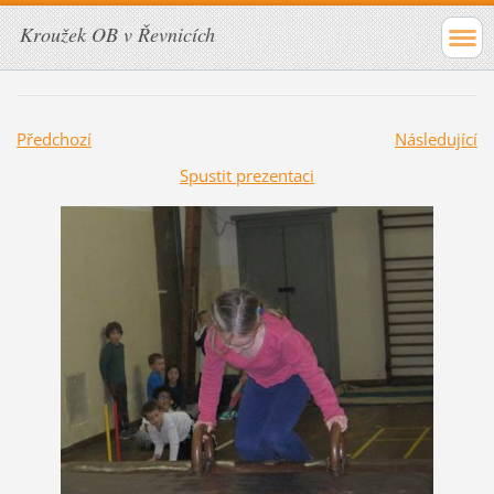
Kroužek OB v Řevnicích
Předchozí
Následující
Spustit prezentaci