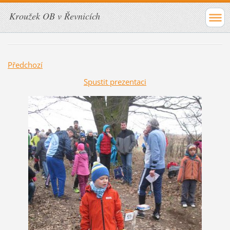
Kroužek OB v Řevnicích
Předchozí
Spustit prezentaci