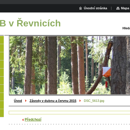
Úvodní stránka
Mapa 
B v Řevnicích
Hled
Úvod
Závody v dubnu a červnu 2015
DSC_5613.jpg
Předchozí