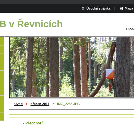
Úvodní stránka
Mapa 
B v Řevnicích
Hled
Úvod
březen 2017
IMG_2258.JPG
Předchozí