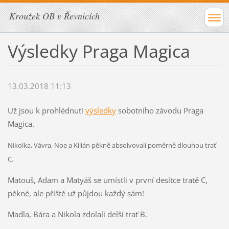
Kroužek OB v Řevnicích
Výsledky Praga Magica
13.03.2018 11:13
Už jsou k prohlédnutí
výsledky
sobotního závodu Praga
Magica.
Nikolka, Vávra, Noe a Kilián pěkně absolvovali poměrně dlouhou trať
C.
Matouš, Adam a Matyáš se umístli v první desítce tratě C,
pěkné, ale příště už půjdou každý sám!
Madla, Bára a Nikola zdolali delší trať B.