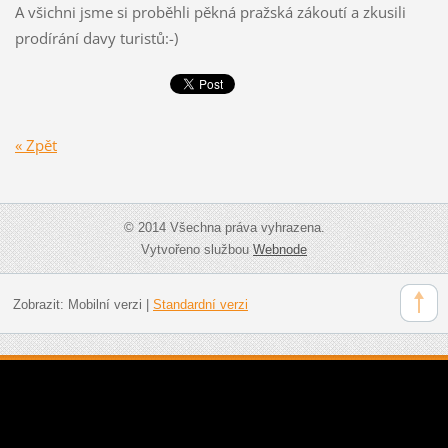
A všichni jsme si proběhli pěkná pražská zákoutí a zkusili
prodírání davy turistů:-)
« Zpět
© 2014 Všechna práva vyhrazena.
Vytvořeno službou
Webnode
Zobrazit:
Mobilní verzi
|
Standardní verzi