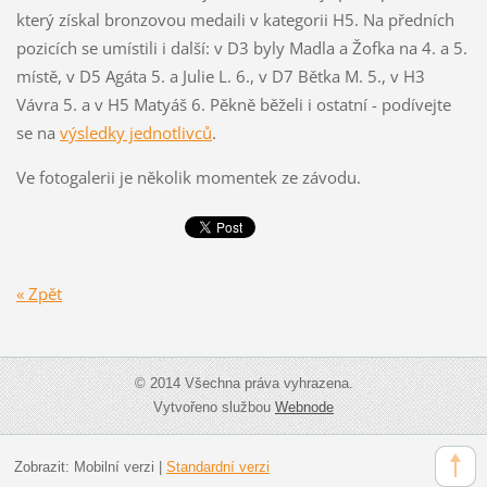
který získal bronzovou medaili v kategorii H5. Na předních
pozicích se umístili i další: v D3 byly Madla a Žofka na 4. a 5.
místě, v D5 Agáta 5. a Julie L. 6., v D7 Bětka M. 5., v H3
Vávra 5. a v H5 Matyáš 6. Pěkně běželi i ostatní - podívejte
se na
výsledky jednotlivců
.
Ve fotogalerii je několik momentek ze závodu.
« Zpět
© 2014 Všechna práva vyhrazena.
Vytvořeno službou
Webnode
Zobrazit:
Mobilní verzi
|
Standardní verzi