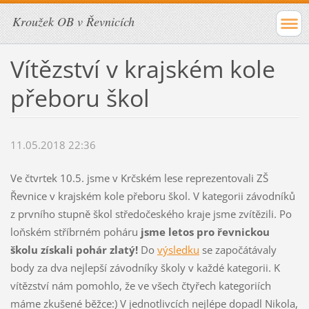
Kroužek OB v Řevnicích
Vítězství v krajském kole
přeboru škol
11.05.2018 22:36
Ve čtvrtek 10.5. jsme v Krčském lese reprezentovali ZŠ
Řevnice v krajském kole přeboru škol. V kategorii závodníků
z prvního stupně škol středočeského kraje jsme zvítězili. Po
loňském stříbrném poháru
jsme letos pro řevnickou
školu získali pohár zlatý!
Do
výsledku
se započátávaly
body za dva nejlepší závodníky školy v každé kategorii. K
vítězství nám pomohlo, že ve všech čtyřech kategoriích
máme zkušené běžce:) V jednotlivcích nejlépe dopadl Nikola,