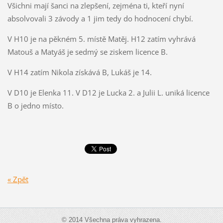
Všichni mají šanci na zlepšení, zejména ti, kteří nyní
absolvovali 3 závody a 1 jim tedy do hodnocení chybí.
V H10 je na pěkném 5. místě Matěj. H12 zatím vyhrává
Matouš a Matyáš je sedmý se ziskem licence B.
V H14 zatím Nikola získává B, Lukáš je 14.
V D10 je Elenka 11. V D12 je Lucka 2. a Julii L. uniká licence
B o jedno místo.
« Zpět
© 2014 Všechna práva vyhrazena.